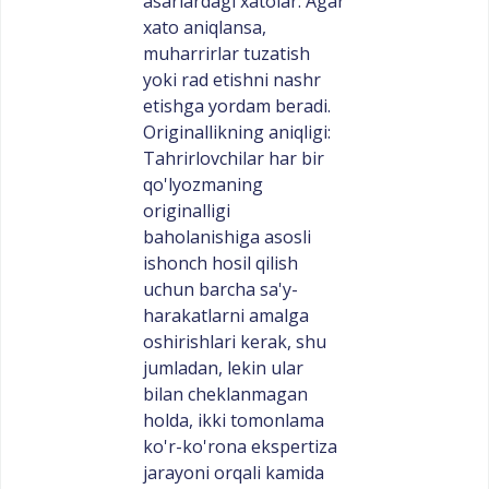
asarlardagi xatolar: Agar
xato aniqlansa,
muharrirlar tuzatish
yoki rad etishni nashr
etishga yordam beradi.
Originallikning aniqligi:
Tahrirlovchilar har bir
qo'lyozmaning
originalligi
baholanishiga asosli
ishonch hosil qilish
uchun barcha sa'y-
harakatlarni amalga
oshirishlari kerak, shu
jumladan, lekin ular
bilan cheklanmagan
holda, ikki tomonlama
ko'r-ko'rona ekspertiza
jarayoni orqali kamida