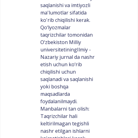
saqlanishi va imtiyozli
ma'lumotlar sifatida
ko'rib chiqilishi kerak.
Qo‘lyozmalar
taqrizchilar tomonidan
O‘zbekiston Milliy
universitetiningIlmiy -
Nazariy jurnal da nashr
etish uchun ko‘rib
chiqilishi uchun
saqlanadi va saqlanishi
yoki boshqa
maqsadlarda
foydalanilmaydi.
Manbalarni tan olish:
Taqrizchilar hali
keltirilmagan tegishli
nashr etilgan ishlarni