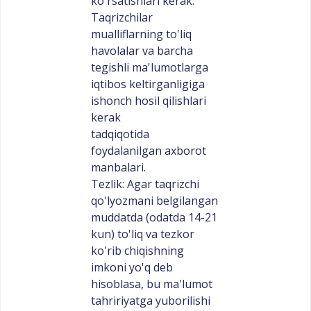
ko'rsatishlari kerak.
Taqrizchilar
mualliflarning to'liq
havolalar va barcha
tegishli ma'lumotlarga
iqtibos keltirganligiga
ishonch hosil qilishlari
kerak
tadqiqotida
foydalanilgan axborot
manbalari.
Tezlik: Agar taqrizchi
qo'lyozmani belgilangan
muddatda (odatda 14-21
kun) to'liq va tezkor
ko'rib chiqishning
imkoni yo'q deb
hisoblasa, bu ma'lumot
tahririyatga yuborilishi