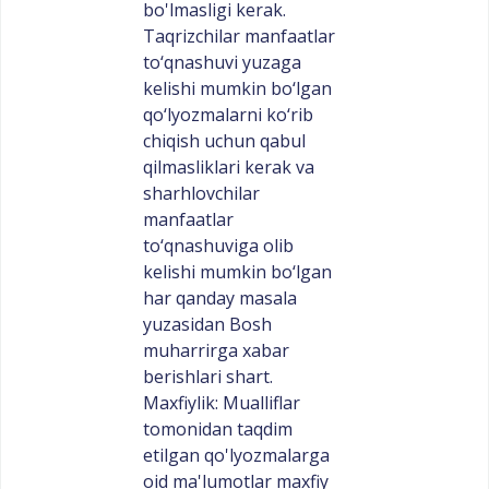
bo'lmasligi kerak.
Taqrizchilar manfaatlar
to‘qnashuvi yuzaga
kelishi mumkin bo‘lgan
qo‘lyozmalarni ko‘rib
chiqish uchun qabul
qilmasliklari kerak va
sharhlovchilar
manfaatlar
to‘qnashuviga olib
kelishi mumkin bo‘lgan
har qanday masala
yuzasidan Bosh
muharrirga xabar
berishlari shart.
Maxfiylik: Mualliflar
tomonidan taqdim
etilgan qo'lyozmalarga
oid ma'lumotlar maxfiy