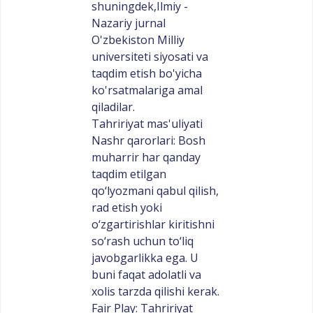
shuningdek,Ilmiy -
Nazariy jurnal
O'zbekiston Milliy
universiteti siyosati va
taqdim etish bo'yicha
ko'rsatmalariga amal
qiladilar.
Tahririyat mas'uliyati
Nashr qarorlari: Bosh
muharrir har qanday
taqdim etilgan
qo‘lyozmani qabul qilish,
rad etish yoki
o‘zgartirishlar kiritishni
so‘rash uchun to‘liq
javobgarlikka ega. U
buni faqat adolatli va
xolis tarzda qilishi kerak.
Fair Play: Tahririyat