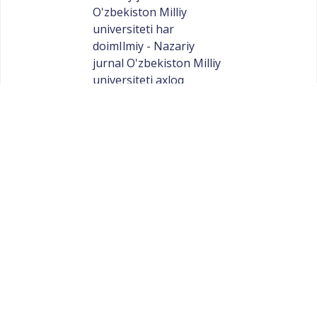
O'zbekiston Milliy
universiteti har
doimIlmiy - Nazariy
jurnal O'zbekiston Milliy
universiteti axloq
qoidalariga muvofiq va
kerak bo'lganda
tuzatishlar,
tushuntirishlar, rad
etishlar va uzr
so'rashlarni nashr
etishga tayyor.
Akademik
ma'lumotlarning
yaxlitligi:Ilmiy - Nazariy
jurnal O'zbekiston Milliy
universiteti tahririyati
biznes ehtiyojlariga