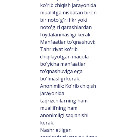
ko'rib chiqish jarayonida
muallifga nisbatan biron
bir noto'g'ri fikr yoki
noto'g'ri qarashlardan
foydalanmasligi kerak.
Manfaatlar to'qnashuvi:
Tahririyat ko'rib
chiqilayotgan maqola
bo'yicha manfaatlar
to'qnashuviga ega
bo'lmasligi kerak.
Anonimlik: Ko'rib chiqish
jarayonida
taqrizchilarning ham,
muallifning ham
anonimligi saqlanishi
kerak.
Nashr etilgan