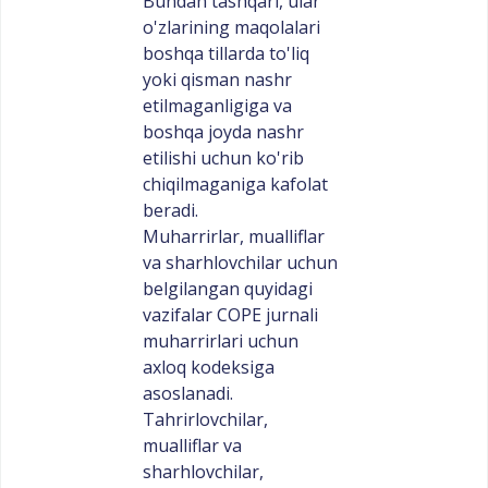
Bundan tashqari, ular
o'zlarining maqolalari
boshqa tillarda to'liq
yoki qisman nashr
etilmaganligiga va
boshqa joyda nashr
etilishi uchun ko'rib
chiqilmaganiga kafolat
beradi.
Muharrirlar, mualliflar
va sharhlovchilar uchun
belgilangan quyidagi
vazifalar COPE jurnali
muharrirlari uchun
axloq kodeksiga
asoslanadi.
Tahrirlovchilar,
mualliflar va
sharhlovchilar,