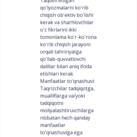
Taqdim etilgan
qo'lyozmalarni ko'rib
chiqish ob'ektiv bo'lishi
kerak va sharhlovchilar
o'z fikrlarini ikki
tomonlama ko'r-ko'rona
ko'rib chiqish jarayoni
orqali tahririyatga
qo'llab-quvvatlovchi
dalillar bilan aniq ifoda
etishlari kerak.
Manfaatlar to'qnashuvi:
Taqrizchilar tadqiqotga,
mualliflarga va/yoki
tadqiqotni
moliyalashtiruvchilarga
nisbatan hech qanday
manfaatlar
to'qnashuviga ega