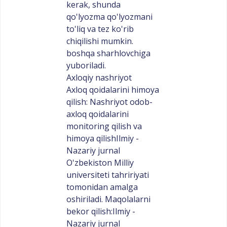
kerak, shunda
qo'lyozma qo'lyozmani
to'liq va tez ko'rib
chiqilishi mumkin.
boshqa sharhlovchiga
yuboriladi.
Axloqiy nashriyot
Axloq qoidalarini himoya
qilish: Nashriyot odob-
axloq qoidalarini
monitoring qilish va
himoya qilishIlmiy -
Nazariy jurnal
O'zbekiston Milliy
universiteti tahririyati
tomonidan amalga
oshiriladi. Maqolalarni
bekor qilish:Ilmiy -
Nazariy jurnal