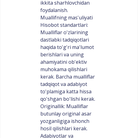
ikkita sharhlovchidan
foydalanish.
Muallifning mas'uliyati
Hisobot standartlari:
Mualliflar o'zlarining
dastlabki tadqiqotlari
haqida to'g'ri ma'lumot
berishlari va uning
ahamiyatini ob'ektiv
muhokama qilishlari
kerak. Barcha mualliflar
tadqiqot va adabiyot
to'plamiga katta hissa
qo'shgan bo'lishi kerak.
Originallik: Mualliflar
butunlay original asar
yozganligiga ishonch
hosil qilishlari kerak.
Adabiyotlar va