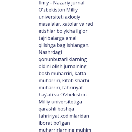
Ilmiy - Nazariy jurnal
O'zbekiston Milliy
universiteti axloqiy
masalalar, xatolar va rad
etishlar bo'yicha ilg'or
tajribalarga amal
qilishga bag'ishlangan.
Nashrdagi
qonunbuzarliklarning
oldini olish jurnalning
bosh muharriri, katta
muharriri, kitob sharhi
muharriri, tahririyat
hay’ati va O‘zbekiston
Milliy universitetiga
qarashli boshqa
tahririyat xodimlaridan
iborat bo‘lgan
muharrirlarning muhim