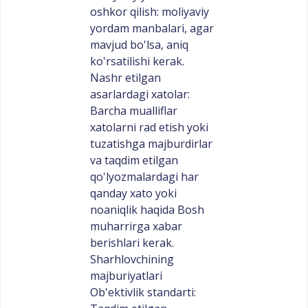
oshkor qilish: moliyaviy
yordam manbalari, agar
mavjud bo'lsa, aniq
ko'rsatilishi kerak.
Nashr etilgan
asarlardagi xatolar:
Barcha mualliflar
xatolarni rad etish yoki
tuzatishga majburdirlar
va taqdim etilgan
qo'lyozmalardagi har
qanday xato yoki
noaniqlik haqida Bosh
muharrirga xabar
berishlari kerak.
Sharhlovchining
majburiyatlari
Ob'ektivlik standarti: