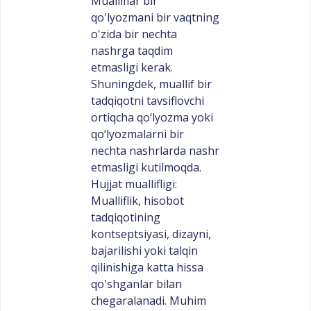
Mualliflar bir
qo'lyozmani bir vaqtning
o'zida bir nechta
nashrga taqdim
etmasligi kerak.
Shuningdek, muallif bir
tadqiqotni tavsiflovchi
ortiqcha qo‘lyozma yoki
qo‘lyozmalarni bir
nechta nashrlarda nashr
etmasligi kutilmoqda.
Hujjat muallifligi:
Mualliflik, hisobot
tadqiqotining
kontseptsiyasi, dizayni,
bajarilishi yoki talqin
qilinishiga katta hissa
qo'shganlar bilan
chegaralanadi. Muhim