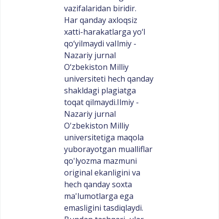
vazifalaridan biridir.
Har qanday axloqsiz
xatti-harakatlarga yo‘l
qo‘yilmaydi vaIlmiy -
Nazariy jurnal
O‘zbekiston Milliy
universiteti hech qanday
shakldagi plagiatga
toqat qilmaydi.Ilmiy -
Nazariy jurnal
O'zbekiston Milliy
universitetiga maqola
yuborayotgan mualliflar
qo'lyozma mazmuni
original ekanligini va
hech qanday soxta
ma'lumotlarga ega
emasligini tasdiqlaydi.