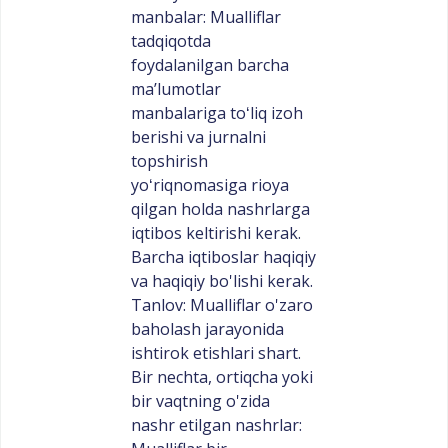
manbalar: Mualliflar
tadqiqotda
foydalanilgan barcha
maʼlumotlar
manbalariga toʻliq izoh
berishi va jurnalni
topshirish
yoʻriqnomasiga rioya
qilgan holda nashrlarga
iqtibos keltirishi kerak.
Barcha iqtiboslar haqiqiy
va haqiqiy bo'lishi kerak.
Tanlov: Mualliflar o'zaro
baholash jarayonida
ishtirok etishlari shart.
Bir nechta, ortiqcha yoki
bir vaqtning o'zida
nashr etilgan nashrlar: