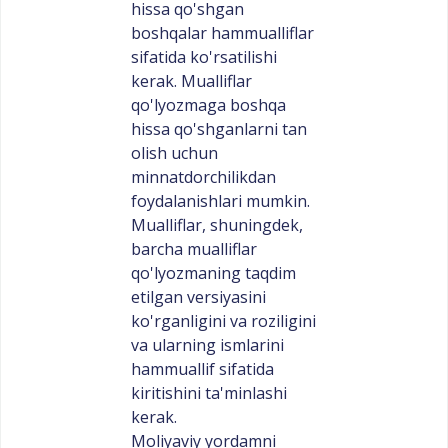
hissa qo'shgan
boshqalar hammualliflar
sifatida ko'rsatilishi
kerak. Mualliflar
qo'lyozmaga boshqa
hissa qo'shganlarni tan
olish uchun
minnatdorchilikdan
foydalanishlari mumkin.
Mualliflar, shuningdek,
barcha mualliflar
qo'lyozmaning taqdim
etilgan versiyasini
ko'rganligini va roziligini
va ularning ismlarini
hammuallif sifatida
kiritishini ta'minlashi
kerak.
Moliyaviy yordamni