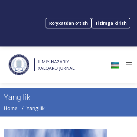
Ro'yxatdan o'tish
Tizimga kirish
ILMIY-NAZARIY
XALQARO JURNAL
Yangilik
Home
Yangilik