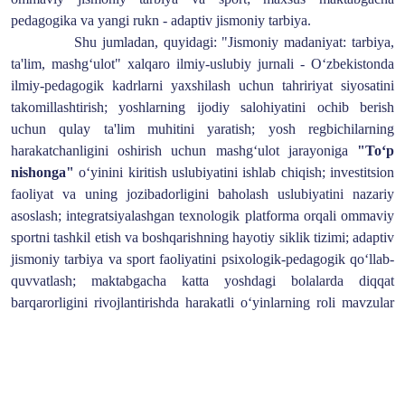
pedagogika va yangi rukn - adaptiv jismoniy tarbiya.
Shu jumladan, quyidagi: "Jismoniy madaniyat: tarbiya,
ta'lim, mashg‘ulot" xalqaro ilmiy-uslubiy jurnali - O‘zbekistonda
ilmiy-pedagogik kadrlarni yaxshilash uchun tahririyat siyosatini
takomillashtirish; yoshlarning ijodiy salohiyatini ochib berish
uchun qulay ta'lim muhitini yaratish; yosh regbichilarning
harakatchanligini oshirish uchun mashg‘ulot jarayoniga
"To‘p
nishonga"
o‘yinini kiritish
uslubiyat
ini ishlab chiqish; investitsion
faoliyat va uning jozibadorligini baholash
uslubiyatini
nazariy
asoslash; integratsiyalashgan texnologik platforma orqali ommaviy
sportni tashkil etish va boshqarishning hayotiy siklik tizimi; adaptiv
jismoniy tarbiya va sport faoliyatini psixologik-pedagogik qo‘llab-
quvvatlash; maktabgacha katta yoshdagi bolalarda diqqat
barqarorligini rivojlantirishda harakatli o‘yinlarning roli mavzular
muhokama qilinmoqda.
Maqolalar materiallari bilan jurnal veb-saytining
"Jurnallar"
ruknida yoki
EBSCO
veb-saytida tanishish mumkin.