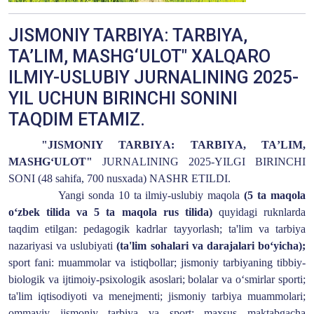
JISMONIY TARBIYA: TARBIYA,
TA’LIM, MASHG‘ULOT" XALQARO
ILMIY-USLUBIY JURNALINING 2025-
YIL UCHUN BIRINCHI SONINI
TAQDIM ETAMIZ.
"JISMONIY TARBIY
A
: TARBIY
A
, TA
’
LIM,
MAS
H
G‘ULOT"
JURNALINING 2025-YILGI BIRINC
H
I
SONI (48
sahifa
, 700 nusxada) NAS
H
R ETILDI.
Yangi sonda 10 ta ilmiy-uslubiy maqola
(5 ta maqola
o‘zbek tilida va 5 ta maqola rus tilida)
quyidagi ruknlarda
taqdim etilgan: pedagogik kadrlar tayyorlash; ta'lim va tarbiya
nazariyasi va
uslubiyati
(ta'lim sohalari va darajalari bo‘yicha);
sport fani: muammolar va istiqbollar; jismoniy tarbiyaning tibbiy-
biologik va ijtimoiy-psixologik asoslari; bolalar va o‘smirlar sporti;
ta'lim iqtisodiyoti va menejmenti; jismoniy tarbiya muammolari;
ommaviy jismoniy tarbiya va sport; maxsus maktabgacha