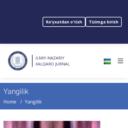
Ro'yxatdan o'tish
Tizimga kirish
ILMIY-NAZARIY
XALQARO JURNAL
Yangilik
Home
Yangilik