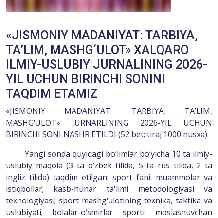
«JISMONIY MADANIYAT: TARBIYA,
TA’LIM, MASHG‘ULOT» XALQARO
ILMIY-USLUBIY JURNALINING 2026-
YIL UCHUN BIRINCHI SONINI
TAQDIM ETAMIZ
«JISMONIY MADANIYAT: TARBIYA, TA’LIM,
MASHG‘ULOT» JURNARLINING 2026-YIL UCHUN
BIRINCHI SONI NASHR ETILDI (52 bet; tiraj 1000 nusxa).
Yangi sonda quyidagi bo‘limlar bo‘yicha 10 ta ilmiy-
uslubiy maqola (3 ta o‘zbek tilida, 5 ta rus tilida, 2 ta
ingliz tilida) taqdim etilgan: sport fani: muammolar va
istiqbollar; kasb-hunar ta'limi metodologiyasi va
texnologiyasi; sport mashg‘ulotining texnika, taktika va
uslubiyati; bolalar-o‘smirlar sporti; moslashuvchan