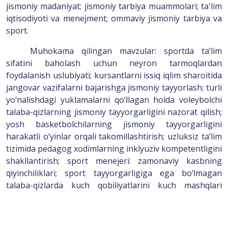
jismoniy madaniyat; jismoniy tarbiya muammolari; ta'lim
iqtisodiyoti va menejment; ommaviy jismoniy tarbiya va
sport.
Muhokama qilingan mavzular: sportda ta’lim
sifatini baholash uchun neyron tarmoqlardan
foydalanish uslubiyati
; kursantlarni issiq iqlim sharoitida
jangovar vazifalarni bajarishga jismoniy tayyorlash;
t
urli
yo‘nalishdagi yuklamalarni qo‘llagan holda voleybolchi
talaba-qizlarning jismoniy tayyorgarligini nazorat qilish
;
y
osh basketbolchilarning jismoniy tayyorgarligini
harakatli o‘yinlar orqali takomillashtirish;
uzluksiz ta’lim
tizimida pedagog xodimlarning inklyuziv kompetentligini
shakllantirish
;
sport menejeri: zamonaviy kasbning
qiyinchiliklari;
sport tayyorgarligiga ega bo‘lmagan
talaba-qizlarda kuch qobiliyatlarini kuch mashqlari
vositalari orqali takomillashtirish uslubiyati.
Maqolalar materiallari bilan jurnal veb-saytining