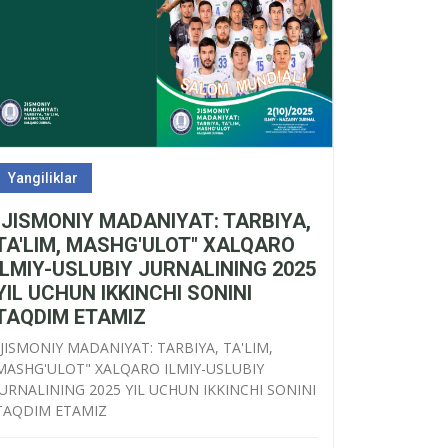
Yangiliklar
"JISMONIY MADANIYAT: TARBIYA,
TA'LIM, MASHG'ULOT" XALQARO
ILMIY-USLUBIY JURNALINING 2025
YIL UCHUN IKKINCHI SONINI
TAQDIM ETAMIZ
"JISMONIY MADANIYAT: TARBIYA, TA'LIM,
MASHG'ULOT" XALQARO ILMIY-USLUBIY
JURNALINING 2025 YIL UCHUN IKKINCHI SONINI
TAQDIM ETAMIZ