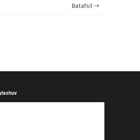
Batafsil
ylashuv