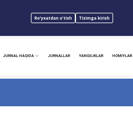
Ro'yxatdan o'tish
Tizimga kirish
JURNAL HAQIDA
JURNALLAR
YANGILIKLAR
HOMIYLAR