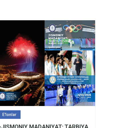
E'lonlar
«JISMONIY MADANIYAT: TARBIYA,