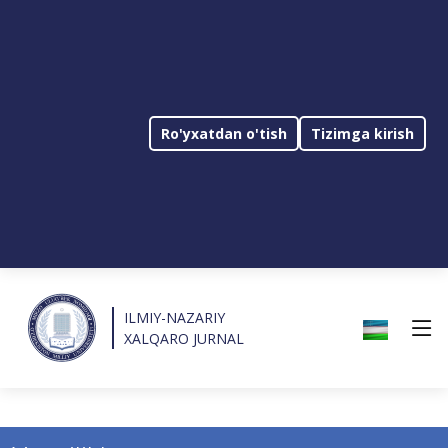
Ro'yxatdan o'tish
Tizimga kirish
ILMIY-NAZARIY
XALQARO JURNAL