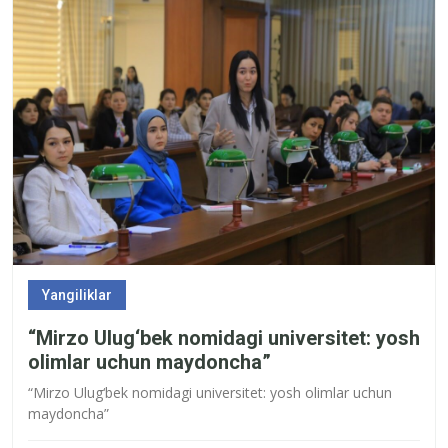
Yangiliklar
“Mirzo Ulug‘bek nomidagi universitet: yosh
olimlar uchun maydoncha”
“Mirzo Ulug‘bek nomidagi universitet: yosh olimlar uchun
maydoncha”