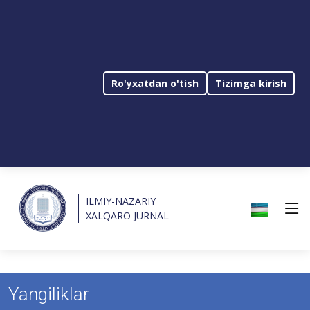
Ro'yxatdan o'tish
Tizimga kirish
ILMIY-NAZARIY
XALQARO JURNAL
Yangiliklar