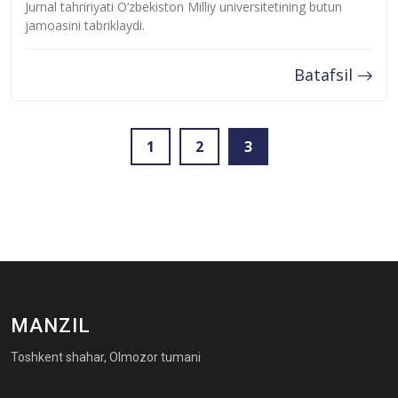
Jurnal tahririyati O‘zbekiston Milliy universitetining butun
jamoasini tabriklaydi.
Batafsil
1
2
3
MANZIL
Toshkent shahar, Olmozor tumani