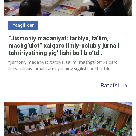
Yangiliklar
“Jismoniy madaniyat: tarbiya, ta’lim,
mashg‘ulot” xalqaro ilmiy-uslubiy jurnali
tahririyatining yig‘ilishi bo‘lib o‘tdi.
“Jismoniy madaniyat: tarbiya, ta’lim, mashg‘ulot” xalqaro
ilmiy-uslubiy jurnali tahririyatining yig‘ilishi bo‘lib o‘tdi.
Batafsil