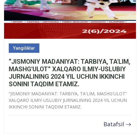
Yangiliklar
“JISMONIY MADANIYAT: TARBIYA, TA'LIM,
MASHG'ULOT” XALQARO ILMIY-USLUBIY
JURNALINING 2024 YIL UCHUN IKKINCHI
SONINI TAQDIM ETAMIZ.
“JISMONIY MADANIYAT: TARBIYA, TA'LIM, MASHG'ULOT”
XALQARO ILMIY-USLUBIY JURNALINING 2024 YIL UCHUN
IKKINCHI SONINI TAQDIM ETAMIZ.
Batafsil